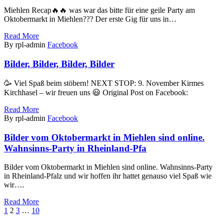
Miehlen Recap🔥🔥 was war das bitte für eine geile Party am
Oktobermarkt in Miehlen??? Der erste Gig für uns in…
Read More
By rpl-admin
Facebook
Bilder, Bilder, Bilder, Bilder
🥳 Viel Spaß beim stöbern! NEXT STOP: 9. November Kirmes
Kirchhasel – wir freuen uns 😃 Original Post on Facebook:
Read More
By rpl-admin
Facebook
Bilder vom Oktobermarkt in Miehlen sind online.
Wahnsinns-Party in Rheinland-Pfa
Bilder vom Oktobermarkt in Miehlen sind online. Wahnsinns-Party
in Rheinland-Pfalz und wir hoffen ihr hattet genauso viel Spaß wie
wir….
Read More
Zurück
Weiter
1
2
3
…
10