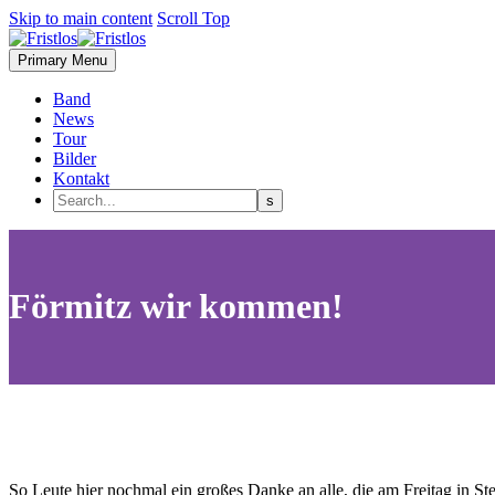
Skip to main content
Scroll Top
Primary Menu
Band
News
Tour
Bilder
Kontakt
Förmitz wir kommen!
So Leute hier nochmal ein großes Danke an alle, die am Freitag in St