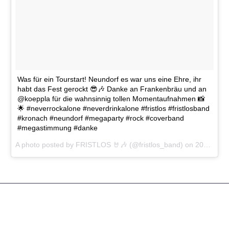
Was für ein Tourstart! Neundorf es war uns eine Ehre, ihr
habt das Fest gerockt 😎🎶 Danke an Frankenbräu und an
@koeppla für die wahnsinnig tollen Momentaufnahmen 📸
🌟 #neverrockalone #neverdrinkalone #fristlos #fristlosband
#kronach #neundorf #megaparty #rock #coverband
#megastimmung #danke
A photo posted by FRISTLOS 🤘🎶 (@fristlos_band) on
2019-04-29 18:52:02