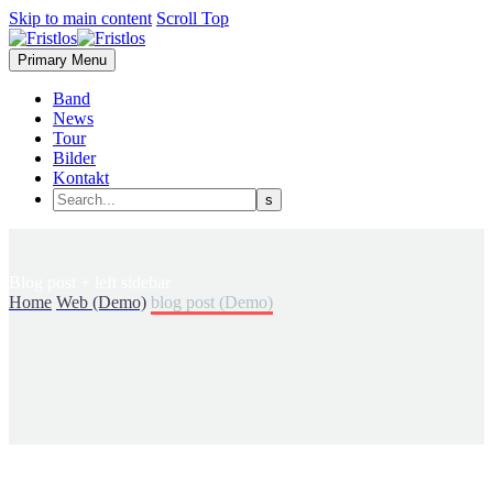
Skip to main content
Scroll Top
Primary Menu
Band
News
Tour
Bilder
Kontakt
Blog post
+ left sidebar
Home
Web (Demo)
blog post (Demo)