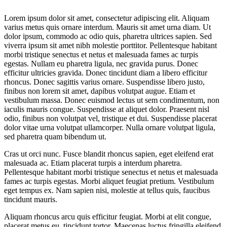
Lorem ipsum dolor sit amet, consectetur adipiscing elit. Aliquam
varius metus quis ornare interdum. Mauris sit amet urna diam. Ut
dolor ipsum, commodo ac odio quis, pharetra ultrices sapien. Sed
viverra ipsum sit amet nibh molestie porttitor. Pellentesque habitant
morbi tristique senectus et netus et malesuada fames ac turpis
egestas. Nullam eu pharetra ligula, nec gravida purus. Donec
efficitur ultricies gravida. Donec tincidunt diam a libero efficitur
rhoncus. Donec sagittis varius ornare. Suspendisse libero justo,
finibus non lorem sit amet, dapibus volutpat augue. Etiam et
vestibulum massa. Donec euismod lectus ut sem condimentum, non
iaculis mauris congue. Suspendisse at aliquet dolor. Praesent nisl
odio, finibus non volutpat vel, tristique et dui. Suspendisse placerat
dolor vitae urna volutpat ullamcorper. Nulla ornare volutpat ligula,
sed pharetra quam bibendum ut.
Cras ut orci nunc. Fusce blandit rhoncus sapien, eget eleifend erat
malesuada ac. Etiam placerat turpis a interdum pharetra.
Pellentesque habitant morbi tristique senectus et netus et malesuada
fames ac turpis egestas. Morbi aliquet feugiat pretium. Vestibulum
eget tempus ex. Nam sapien nisi, molestie at tellus quis, faucibus
tincidunt mauris.
Aliquam rhoncus arcu quis efficitur feugiat. Morbi at elit congue,
placerat metus eu, tincidunt tortor. Maecenas luctus fringilla eleifend.